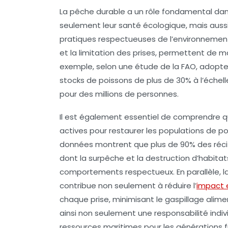
La
pêche durable
a un rôle fondamental dan
seulement leur santé écologique, mais aussi 
pratiques respectueuses de l’environnement,
et la limitation des prises, permettent de ma
exemple, selon une étude de la FAO, adopte
stocks de poissons de plus de
30%
à l’échel
pour des millions de personnes.
Il est également essentiel de comprendre q
actives pour restaurer les populations de p
données montrent que plus de
90%
des réci
dont la surpêche et la destruction d’habitats
comportements respectueux. En parallèle, 
contribue non seulement à réduire l’
impact 
chaque prise, minimisant le gaspillage ali
ainsi non seulement une responsabilité indivi
ressources maritimes pour les générations f