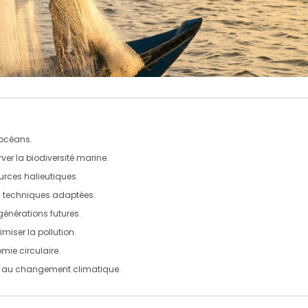
océans
.
rver la
biodiversité marine
.
rces halieutiques.
s techniques adaptées.
générations futures
.
miser la pollution.
ie circulaire.
 au
changement climatique
.