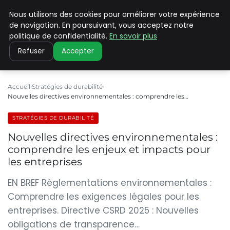
Nous utilisons des cookies pour améliorer votre expérience
CLIMATE C ADVANCED
de navigation. En poursuivant, vous acceptez notre
politique de confidentialité.
En savoir plus
Refuser
Accepter
Accueil
Stratégies de durabilité
Nouvelles directives environnementales : comprendre les…
STRATÉGIES DE DURABILITÉ
Nouvelles directives environnementales :
comprendre les enjeux et impacts pour
les entreprises
EN BREF Règlementations environnementales :
Comprendre les exigences légales pour les
entreprises. Directive CSRD 2025 : Nouvelles
obligations de transparence…