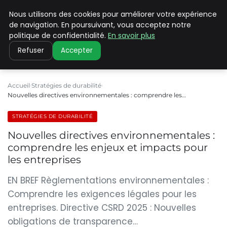
Nous utilisons des cookies pour améliorer votre expérience
CLIMATE C ADVANCED
de navigation. En poursuivant, vous acceptez notre
politique de confidentialité.
En savoir plus
Refuser
Accepter
Accueil
Stratégies de durabilité
Nouvelles directives environnementales : comprendre les…
STRATÉGIES DE DURABILITÉ
Nouvelles directives environnementales :
comprendre les enjeux et impacts pour
les entreprises
EN BREF Règlementations environnementales :
Comprendre les exigences légales pour les
entreprises. Directive CSRD 2025 : Nouvelles
obligations de transparence…