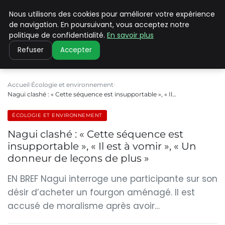
Nous utilisons des cookies pour améliorer votre expérience
CLIMATE C ADVANCED
de navigation. En poursuivant, vous acceptez notre
politique de confidentialité.
En savoir plus
Refuser
Accepter
Accueil
Écologie et environnement
Nagui clashé : « Cette séquence est insupportable », « Il…
ÉCOLOGIE ET ENVIRONNEMENT
Nagui clashé : « Cette séquence est
insupportable », « Il est à vomir », « Un
donneur de leçons de plus »
EN BREF Nagui interroge une participante sur son
désir d’acheter un fourgon aménagé. Il est
accusé de moralisme après avoir…