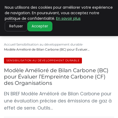
Nous utilisons des cookies pour améliorer votre expérience
CLIMATE C ADVANCED
de navigation. En poursuivant, vous acceptez notre
politique de confidentialité.
En savoir plus
Refuser
Accepter
Accueil
Sensibilisation au développement durable
Modèle Amélioré de Bilan Carbone (BC) pour Évaluer…
SENSIBILISATION AU DÉVELOPPEMENT DURABLE
Modèle Amélioré de Bilan Carbone (BC)
pour Évaluer l’Empreinte Carbone (CF)
des Organisations
EN BREF Modèle Amélioré de Bilan Carbone pour
une évaluation précise des émissions de gaz à
effet de serre. Outils…