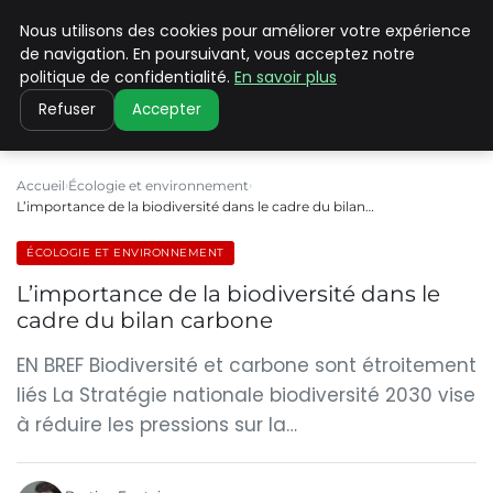
Nous utilisons des cookies pour améliorer votre expérience
CLIMATE C ADVANCED
de navigation. En poursuivant, vous acceptez notre
politique de confidentialité.
En savoir plus
Refuser
Accepter
Accueil
Écologie et environnement
L’importance de la biodiversité dans le cadre du bilan…
ÉCOLOGIE ET ENVIRONNEMENT
L’importance de la biodiversité dans le
cadre du bilan carbone
EN BREF Biodiversité et carbone sont étroitement
liés La Stratégie nationale biodiversité 2030 vise
à réduire les pressions sur la…