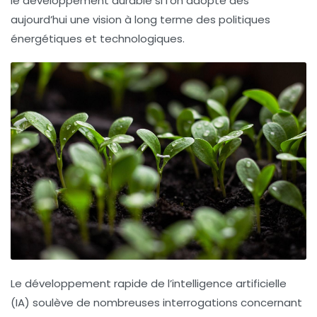
le développement durable si l’on adopte dès
aujourd’hui une vision à long terme des politiques
énergétiques et technologiques.
Le développement rapide de l’
intelligence artificielle
(IA) soulève de nombreuses
interrogations
concernant