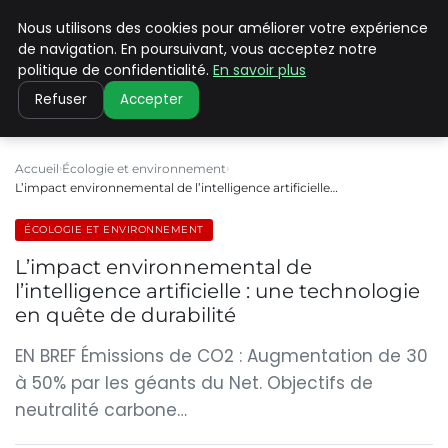
Nous utilisons des cookies pour améliorer votre expérience
CLIMATE C ADVANCED
de navigation. En poursuivant, vous acceptez notre
politique de confidentialité.
En savoir plus
Refuser
Accepter
Accueil
Écologie et environnement
L’impact environnemental de l’intelligence artificielle…
ÉCOLOGIE ET ENVIRONNEMENT
L’impact environnemental de
l’intelligence artificielle : une technologie
en quête de durabilité
EN BREF Émissions de CO2 : Augmentation de 30
à 50% par les géants du Net. Objectifs de
neutralité carbone…