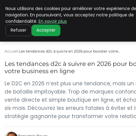
Nous utilisons des cookies pour améliorer votre expérience d
CLIMATE C ADVANCED
navigation. En poursuivant, vous acceptez notre politique de
confidentialité.
En savoir plus
Refuser
Accepter
Accueil
Les tendances d2c à suivre en 2026 pour booster votre…
Les tendances d2c à suivre en 2026 pour b
votre business en ligne
Le D2C en 2026 n’est plus une tendance, mais u
de bataille impitoyable. Trop de marques confon
vente directe et simple boutique en ligne, et éch
six mois. Découvrez les erreurs fatales à éviter et 
stratégie gagnante pour transformer votre relation
Benjamin Boyer