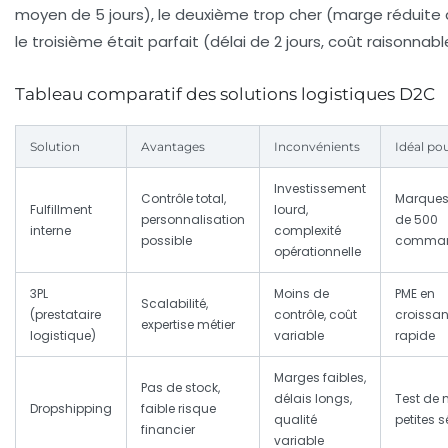
moyen de 5 jours), le deuxième trop cher (marge réduite 
le troisième était parfait (délai de 2 jours, coût raisonnabl
Tableau comparatif des solutions logistiques D2C
Solution
Avantages
Inconvénients
Idéal po
Investissement
Contrôle total,
Marques
Fulfillment
lourd,
personnalisation
de 500
interne
complexité
possible
comman
opérationnelle
3PL
Moins de
PME en
Scalabilité,
(prestataire
contrôle, coût
croissa
expertise métier
logistique)
variable
rapide
Marges faibles,
Pas de stock,
délais longs,
Test de 
Dropshipping
faible risque
qualité
petites s
financier
variable