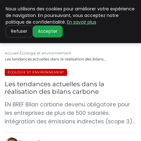
Nous utilisons des cookies pour améliorer votre expérience
CLIMATE C ADVANCED
de navigation. En poursuivant, vous acceptez notre
politique de confidentialité.
En savoir plus
Refuser
Accepter
Accueil
Écologie et environnement
Les tendances actuelles dans la réalisation des bilans…
ÉCOLOGIE ET ENVIRONNEMENT
Les tendances actuelles dans la
réalisation des bilans carbone
EN BREF Bilan carbone devenu obligatoire pour
les entreprises de plus de 500 salariés.
Intégration des émissions indirectes (scope 3)…