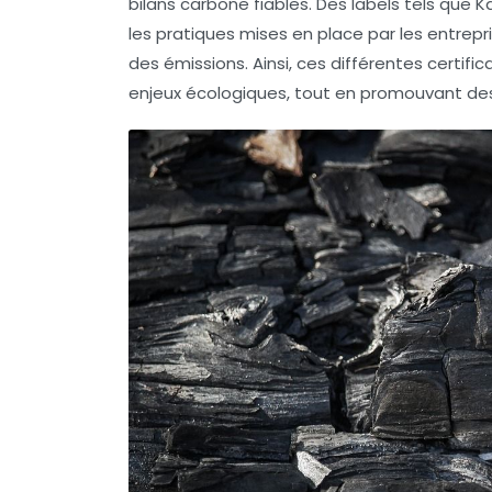
bilans carbone fiables. Des
labels
tels que
K
les pratiques mises en place par les entrepris
des émissions. Ainsi, ces différentes certif
enjeux écologiques, tout en promouvant des