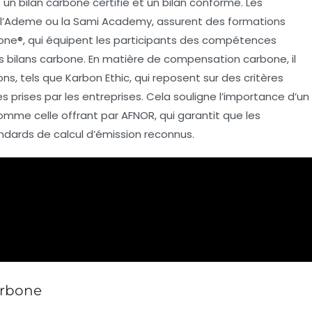
tre un bilan carbone certifié et un bilan conforme. Les
’
Ademe
ou la
Sami Academy
, assurent des formations
bone®
, qui équipent les participants des compétences
 bilans carbone. En matière de
compensation carbone
, il
ons, tels que
Karbon Ethic
, qui reposent sur des critères
ves prises par les entreprises. Cela souligne l’importance d’un
 comme celle offrant par
AFNOR
, qui garantit que les
ndards de calcul d’émission reconnus.
carbone