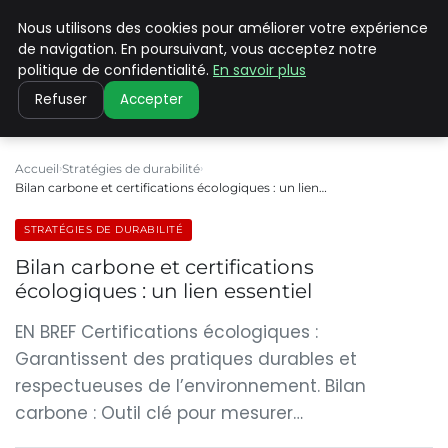
Nous utilisons des cookies pour améliorer votre expérience
CLIMATE C ADVANCED
de navigation. En poursuivant, vous acceptez notre
politique de confidentialité.
En savoir plus
Refuser
Accepter
Accueil
Stratégies de durabilité
Bilan carbone et certifications écologiques : un lien…
STRATÉGIES DE DURABILITÉ
Bilan carbone et certifications
écologiques : un lien essentiel
EN BREF Certifications écologiques :
Garantissent des pratiques durables et
respectueuses de l’environnement. Bilan
carbone : Outil clé pour mesurer…