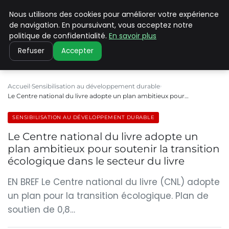
Nous utilisons des cookies pour améliorer votre expérience
CLIMATE C ADVANCED
de navigation. En poursuivant, vous acceptez notre
politique de confidentialité.
En savoir plus
Refuser
Accepter
Accueil
Sensibilisation au développement durable
Le Centre national du livre adopte un plan ambitieux pour…
SENSIBILISATION AU DÉVELOPPEMENT DURABLE
Le Centre national du livre adopte un
plan ambitieux pour soutenir la transition
écologique dans le secteur du livre
EN BREF Le Centre national du livre (CNL) adopte
un plan pour la transition écologique. Plan de
soutien de 0,8…