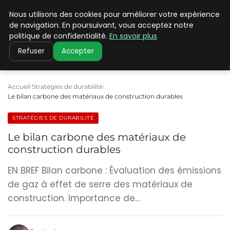
Nous utilisons des cookies pour améliorer votre expérience
CLIMATE C ADVANCED
de navigation. En poursuivant, vous acceptez notre
politique de confidentialité.
En savoir plus
Refuser
Accepter
Accueil
Stratégies de durabilité
Le bilan carbone des matériaux de construction durables
STRATÉGIES DE DURABILITÉ
Le bilan carbone des matériaux de
construction durables
EN BREF Bilan carbone : Évaluation des émissions
de gaz à effet de serre des matériaux de
construction. Importance de…