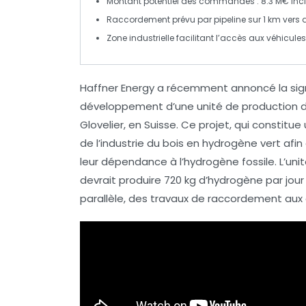
Montant potentiel des commandes :
8.3 M€
incl
Raccordement prévu par pipeline sur 1 km vers dis
Zone industrielle facilitant l’accès aux
véhicules
Haffner Energy
a récemment annoncé la sign
développement d’une unité de production d
Glovelier, en Suisse. Ce projet, qui constitu
de l’industrie du bois en
hydrogène vert
afin
leur dépendance à l’
hydrogène fossile
. L’un
devrait produire
720 kg
d’hydrogène par jou
parallèle, des travaux de raccordement aux