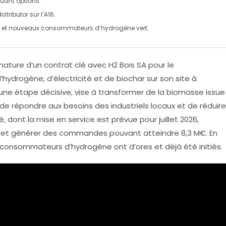
uant options.
tributor sur l’A16.
et nouveaux consommateurs d’
hydrogène vert
.
ature d’un contrat clé avec
H2 Bois SA
pour le
’
hydrogène
, d’
électricité
et de
biochar
sur son site à
e une étape décisive, vise à transformer de la
biomasse
issue
 de répondre aux besoins des industriels locaux et de réduire
ité, dont la mise en service est prévue pour juillet 2026,
r et générer des commandes pouvant atteindre
8,3 M€
. En
 consommateurs d’hydrogène ont d’ores et déjà été initiés.