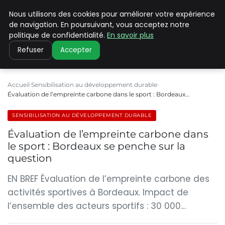
Nous utilisons des cookies pour améliorer votre expérience
CLIMATE C ADVANCED
de navigation. En poursuivant, vous acceptez notre
politique de confidentialité.
En savoir plus
Refuser
Accepter
Accueil
Sensibilisation au développement durable
Évaluation de l’empreinte carbone dans le sport : Bordeaux…
SENSIBILISATION AU DÉVELOPPEMENT DURABLE
Évaluation de l’empreinte carbone dans
le sport : Bordeaux se penche sur la
question
EN BREF Évaluation de l’empreinte carbone des
activités sportives à Bordeaux. Impact de
l’ensemble des acteurs sportifs : 30 000…