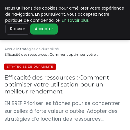
Nous utilisons des cookies pour améliorer votre expérience
CLIMATE C ADVANCED
de navigation. En poursuivant, vous acceptez notre
politique de confidentialité.
En savoir plus
Refuser
Accepter
Accueil
Stratégies de durabilité
Efficacité des ressources : Comment optimiser votre…
STRATÉGIES DE DURABILITÉ
Efficacité des ressources : Comment
optimiser votre utilisation pour un
meilleur rendement
EN BREF Prioriser les tâches pour se concentrer
sur celles à forte valeur ajoutée. Adopter des
stratégies d’allocation des ressources…