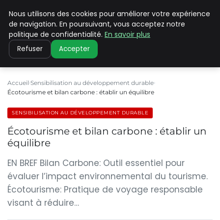
Nous utilisons des cookies pour améliorer votre expérience
CLIMATE C ADVANCED
de navigation. En poursuivant, vous acceptez notre
politique de confidentialité.
En savoir plus
Refuser
Accepter
Accueil
Sensibilisation au développement durable
Écotourisme et bilan carbone : établir un équilibre
SENSIBILISATION AU DÉVELOPPEMENT DURABLE
Écotourisme et bilan carbone : établir un
équilibre
EN BREF Bilan Carbone: Outil essentiel pour
évaluer l’impact environnemental du tourisme.
Écotourisme: Pratique de voyage responsable
visant à réduire…