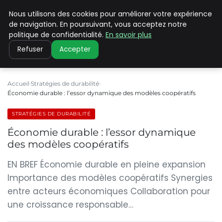
Nous utilisons des cookies pour améliorer votre expérience
CLIMATE C ADVANCED
de navigation. En poursuivant, vous acceptez notre
politique de confidentialité.
En savoir plus
Refuser
Accepter
Accueil
Stratégies de durabilité
Économie durable : l’essor dynamique des modèles coopératifs
STRATÉGIES DE DURABILITÉ
Économie durable : l’essor dynamique
des modèles coopératifs
EN BREF Économie durable en pleine expansion
Importance des modèles coopératifs Synergies
entre acteurs économiques Collaboration pour
une croissance responsable…