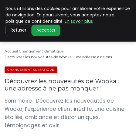
Nous utilisons des cookies pour améliorer votre expérience
CLIMATE C ADVANCED
de navigation. En poursuivant, vous acceptez notre
politique de confidentialité.
En savoir plus
Refuser
Accepter
Accueil
Changement climatique
Découvrez les nouveautés de Wooka : une adresse à ne pas…
CHANGEMENT CLIMATIQUE
Découvrez les nouveautés de Wooka :
une adresse à ne pas manquer !
Sommaire : Découvrez les nouveautés de
Wooka, l’expérience client inédite, une cuisine
étoilée, ambiance et décor uniques,
témoignages et avis…