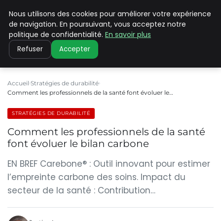
Nous utilisons des cookies pour améliorer votre expérience
CLIMATE C ADVANCED
de navigation. En poursuivant, vous acceptez notre
politique de confidentialité.
En savoir plus
Refuser
Accepter
Accueil
Stratégies de durabilité
Comment les professionnels de la santé font évoluer le…
STRATÉGIES DE DURABILITÉ
Comment les professionnels de la santé
font évoluer le bilan carbone
EN BREF Carebone® : Outil innovant pour estimer
l’empreinte carbone des soins. Impact du
secteur de la santé : Contribution…