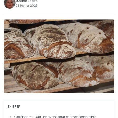
Justine Lopez
28 février 2025
EN BREF
Carebone®
: Outil innovant pour estimer l’
empreinte