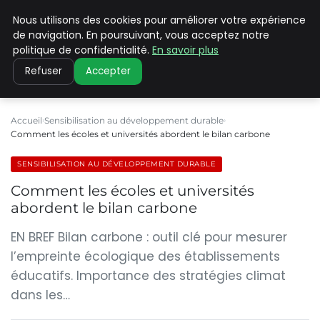
Nous utilisons des cookies pour améliorer votre expérience
CLIMATE C ADVANCED
de navigation. En poursuivant, vous acceptez notre
politique de confidentialité.
En savoir plus
Refuser
Accepter
Accueil
Sensibilisation au développement durable
Comment les écoles et universités abordent le bilan carbone
SENSIBILISATION AU DÉVELOPPEMENT DURABLE
Comment les écoles et universités
abordent le bilan carbone
EN BREF Bilan carbone : outil clé pour mesurer
l’empreinte écologique des établissements
éducatifs. Importance des stratégies climat
dans les…