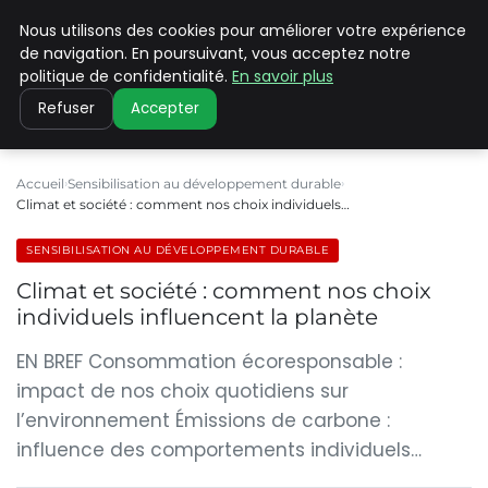
Nous utilisons des cookies pour améliorer votre expérience
CLIMATE C ADVANCED
de navigation. En poursuivant, vous acceptez notre
politique de confidentialité.
En savoir plus
Refuser
Accepter
Accueil
Sensibilisation au développement durable
Climat et société : comment nos choix individuels…
SENSIBILISATION AU DÉVELOPPEMENT DURABLE
Climat et société : comment nos choix
individuels influencent la planète
EN BREF Consommation écoresponsable :
impact de nos choix quotidiens sur
l’environnement Émissions de carbone :
influence des comportements individuels…