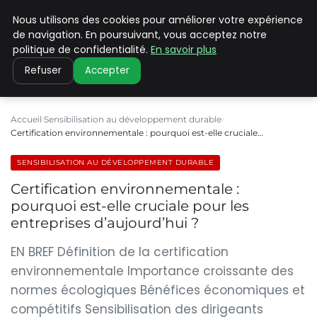
Nous utilisons des cookies pour améliorer votre expérience
CLIMATE C ADVANCED
de navigation. En poursuivant, vous acceptez notre
politique de confidentialité.
En savoir plus
Refuser
Accepter
Accueil
Sensibilisation au développement durable
Certification environnementale : pourquoi est-elle cruciale…
SENSIBILISATION AU DÉVELOPPEMENT DURABLE
Certification environnementale :
pourquoi est-elle cruciale pour les
entreprises d’aujourd’hui ?
EN BREF Définition de la certification
environnementale Importance croissante des
normes écologiques Bénéfices économiques et
compétitifs Sensibilisation des dirigeants