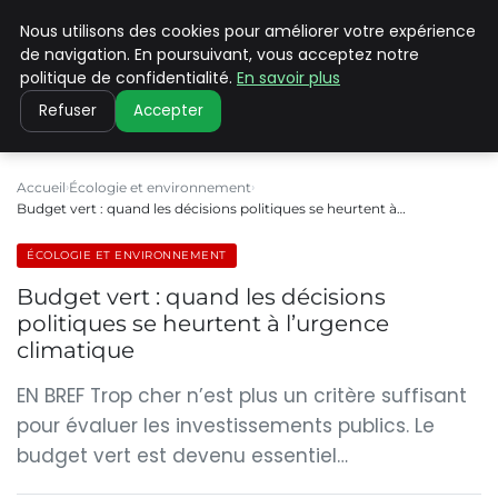
Nous utilisons des cookies pour améliorer votre expérience
CLIMATE C ADVANCED
de navigation. En poursuivant, vous acceptez notre
politique de confidentialité.
En savoir plus
Refuser
Accepter
Accueil
Écologie et environnement
Budget vert : quand les décisions politiques se heurtent à…
ÉCOLOGIE ET ENVIRONNEMENT
Budget vert : quand les décisions
politiques se heurtent à l’urgence
climatique
EN BREF Trop cher n’est plus un critère suffisant
pour évaluer les investissements publics. Le
budget vert est devenu essentiel…