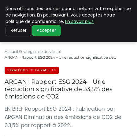
Nous utilisons des cookies pour améliorer votre expérience
CLIMATE C ADVANCED
de navigation. En poursuivant, vous acceptez notre
politique de confidentialité.
En savoir plus
Refuser
Accepter
Accueil
Stratégies de durabilité
ARGAN : Rapport ESG 2024 – Une réduction significative de…
STRATÉGIES DE DURABILITÉ
ARGAN : Rapport ESG 2024 – Une
réduction significative de 33,5% des
émissions de CO2
EN BREF Rapport ESG 2024 : Publication par
ARGAN Diminution des émissions de CO2 de
33,5% par rapport à 2022…