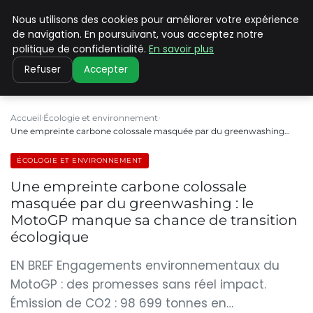
Nous utilisons des cookies pour améliorer votre expérience
CLIMATE C ADVANCED
de navigation. En poursuivant, vous acceptez notre
politique de confidentialité.
En savoir plus
Refuser
Accepter
Accueil
Écologie et environnement
Une empreinte carbone colossale masquée par du greenwashing…
ÉCOLOGIE ET ENVIRONNEMENT
Une empreinte carbone colossale
masquée par du greenwashing : le
MotoGP manque sa chance de transition
écologique
EN BREF Engagements environnementaux du
MotoGP : des promesses sans réel impact.
Émission de CO2 : 98 699 tonnes en…