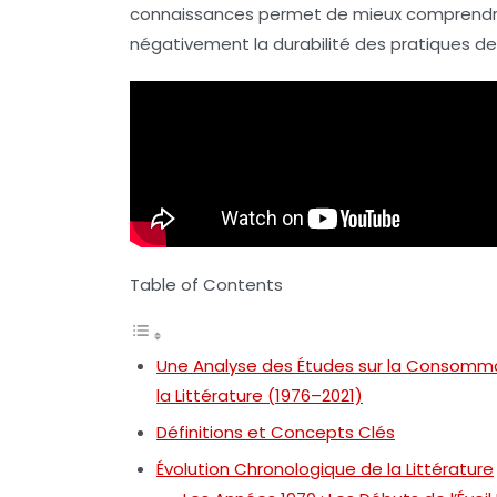
connaissances permet de mieux comprendre
négativement la
durabilité
des pratiques d
Table of Contents
Une Analyse des Études sur la Consommati
la Littérature (1976–2021)
Définitions et Concepts Clés
Évolution Chronologique de la Littérature