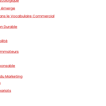
l Écologique
ue émerge
 Dans le Vocabulaire Commercial
on Durable
ilité
ommateurs
ponsable
 du Marketing
s
nariats