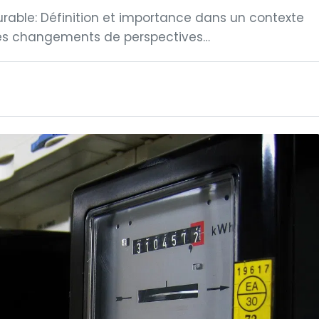
able: Définition et importance dans un contexte
 des changements de perspectives…