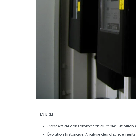
EN BREF
Concept de consommation durable
: Définitio
Évolution historique
: Analyse des changements d