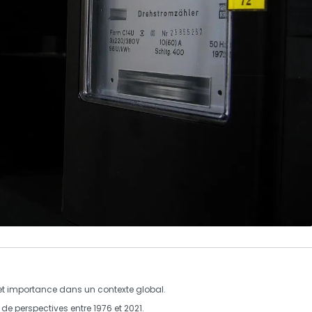
n et importance dans un contexte global.
e perspectives entre 1976 et 2021.