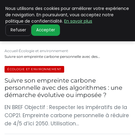
Nous utilisons des cookies pour améliorer votre expérience
CLIMATE C ADVANCED
de navigation. En poursuivant, vous acceptez notre
politique de confidentialité.
En savoir plus
Refuser
Accepter
Accueil
Écologie et environnement
Suivre son empreinte carbone personnelle avec des…
ÉCOLOGIE ET ENVIRONNEMENT
Suivre son empreinte carbone
personnelle avec des algorithmes : une
démarche évolutive ou imposée ?
EN BREF Objectif : Respecter les impératifs de la
COP21. Empreinte carbone personnelle à réduire
de 4/5 d’ici 2050. Utilisation…