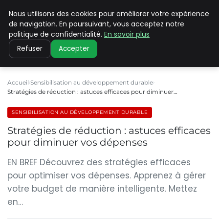
Nous utilisons des cookies pour améliorer votre expérience
CLIMATE C ADVANCED
de navigation. En poursuivant, vous acceptez notre
politique de confidentialité.
En savoir plus
Refuser
Accepter
Accueil
Sensibilisation au développement durable
Stratégies de réduction : astuces efficaces pour diminuer…
SENSIBILISATION AU DÉVELOPPEMENT DURABLE
Stratégies de réduction : astuces efficaces
pour diminuer vos dépenses
EN BREF Découvrez des stratégies efficaces
pour optimiser vos dépenses. Apprenez à gérer
votre budget de manière intelligente. Mettez
en…