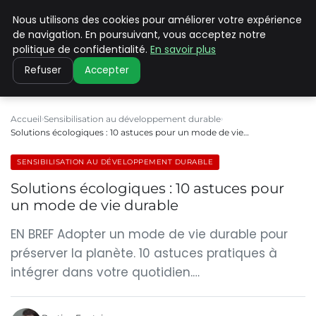
Nous utilisons des cookies pour améliorer votre expérience
CLIMATE C ADVANCED
de navigation. En poursuivant, vous acceptez notre
politique de confidentialité.
En savoir plus
Refuser
Accepter
Accueil
Sensibilisation au développement durable
Solutions écologiques : 10 astuces pour un mode de vie…
SENSIBILISATION AU DÉVELOPPEMENT DURABLE
Solutions écologiques : 10 astuces pour
un mode de vie durable
EN BREF Adopter un mode de vie durable pour
préserver la planète. 10 astuces pratiques à
intégrer dans votre quotidien.…