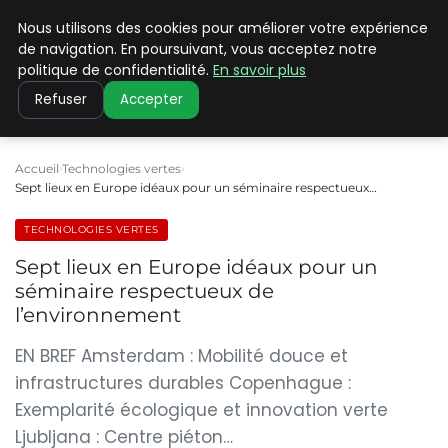
Nous utilisons des cookies pour améliorer votre expérience
CLIMATE C ADVANCED
de navigation. En poursuivant, vous acceptez notre
politique de confidentialité.
En savoir plus
Refuser
Accepter
Accueil
Technologies vertes
Sept lieux en Europe idéaux pour un séminaire respectueux…
TECHNOLOGIES VERTES
Sept lieux en Europe idéaux pour un
séminaire respectueux de
l’environnement
EN BREF Amsterdam : Mobilité douce et
infrastructures durables Copenhague :
Exemplarité écologique et innovation verte
Ljubljana : Centre piéton…