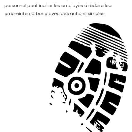
personnel
peut inciter les employés à réduire leur
empreinte carbone
avec des actions simples.