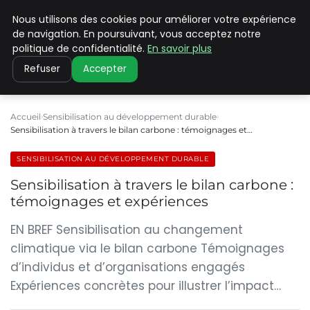
Nous utilisons des cookies pour améliorer votre expérience
CLIMATE C ADVANCED
de navigation. En poursuivant, vous acceptez notre
politique de confidentialité.
En savoir plus
Refuser
Accepter
Accueil
Sensibilisation au développement durable
Sensibilisation à travers le bilan carbone : témoignages et…
SENSIBILISATION AU DÉVELOPPEMENT DURABLE
Sensibilisation à travers le bilan carbone :
témoignages et expériences
EN BREF Sensibilisation au changement
climatique via le bilan carbone Témoignages
d’individus et d’organisations engagés
Expériences concrètes pour illustrer l’impact…