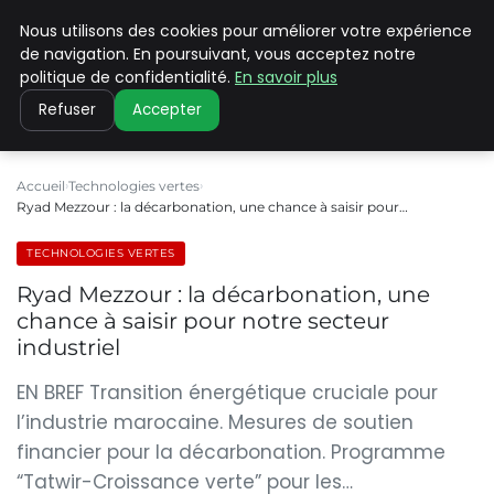
Nous utilisons des cookies pour améliorer votre expérience
CLIMATE C ADVANCED
de navigation. En poursuivant, vous acceptez notre
politique de confidentialité.
En savoir plus
Refuser
Accepter
Accueil
Technologies vertes
Ryad Mezzour : la décarbonation, une chance à saisir pour…
TECHNOLOGIES VERTES
Ryad Mezzour : la décarbonation, une
chance à saisir pour notre secteur
industriel
EN BREF Transition énergétique cruciale pour
l’industrie marocaine. Mesures de soutien
financier pour la décarbonation. Programme
“Tatwir-Croissance verte” pour les…