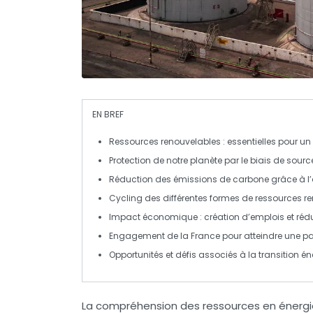
EN BREF
Ressources renouvelables
: essentielles pour un
Protection de notre planète par le biais de
sourc
Réduction des
émissions de carbone
grâce à l’
Cycling des différentes formes de
ressources r
Impact économique : création d’
emplois
et réd
Engagement de la France pour atteindre une pa
Opportunités et défis associés à la
transition é
La compréhension des
ressources en énerg