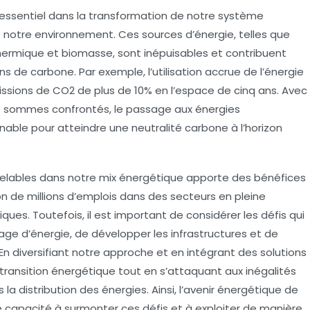
 essentiel dans la transformation de notre système
 notre environnement. Ces sources d’énergie, telles que
hermique
et
biomasse
, sont inépuisables et contribuent
ns de carbone
. Par exemple, l’utilisation accrue de l’énergie
missions de CO2 de plus de 10% en l’espace de cinq ans. Avec
ous sommes confrontés, le passage aux énergies
rnable pour atteindre une
neutralité carbone
à l’horizon
elables
dans notre mix énergétique apporte des bénéfices
n de millions d’emplois dans des secteurs en pleine
ues. Toutefois, il est important de considérer les défis qui
kage d’énergie, de développer les infrastructures et de
. En diversifiant notre approche et en intégrant des solutions
e transition énergétique tout en s’attaquant aux inégalités
a distribution des énergies. Ainsi, l’avenir énergétique de
capacité à surmonter ces défis et à exploiter de manière