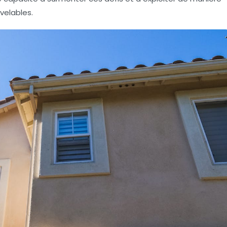
velables
.