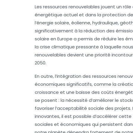
Les
ressources renouvelables
jouent un rôle
énergétique actuel et dans la protection de
l’énergie solaire
,
éolienne
,
hydraulique
,
géot
significativement à la réduction des
émissio
solaire en Europe a permis de réduire les é
la crise climatique pressante à laquelle n
renouvelables devient une priorité incontou
2050.
En outre, l’intégration des
ressources renouv
économiques significatifs, comme la créatio
croissance et une baisse des coûts énergétiq
se posent : la nécessité d’améliorer le stoc
favoriser l’acceptabilité sociale des projets
innovantes, il est possible d’accélérer cett
sociales et économiques qui persistent dans l
notre planète dépendra fortement de notre 