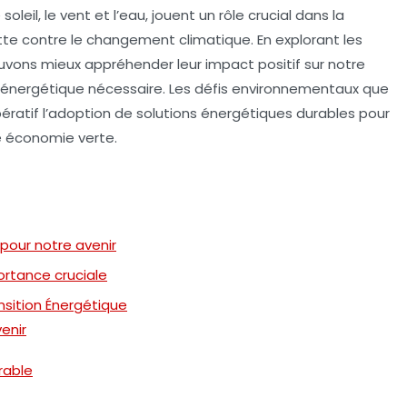
e
soleil
, le
vent
et l’
eau
, jouent un rôle crucial dans la
utte contre le
changement climatique
. En explorant les
uvons mieux appréhender leur impact positif sur notre
n énergétique
nécessaire. Les défis environnementaux que
ratif l’adoption de solutions énergétiques durables pour
e
économie verte
.
pour notre avenir
ortance cruciale
nsition Énergétique
enir
rable