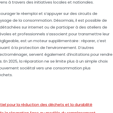
yens à travers des initiatives locales et nationales.
rager le réemploi et s’appuyer sur des circuits de
aysage de la consommation. Désormais, il est possible de
détachées sur internet ou de participer à des ateliers de
voles et professionnels s’associent pour transmettre leur
négligeable, est un moteur supplémentaire : réparer, c’est
buant à la protection de l’environnement. D’autres
lectroménager, servent également d’incitations pour rendre
. En 2025, la réparation ne se limite plus à un simple choix
le mouvement sociétal vers une consommation plus
échets.
tiel pour la réduction des déchets et la durabilité
de la réparation face au modèle du remplacement