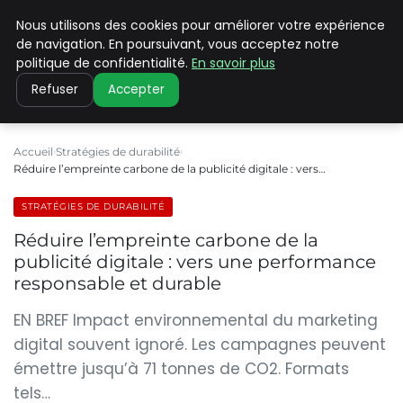
Nous utilisons des cookies pour améliorer votre expérience
CLIMATE C ADVANCED
de navigation. En poursuivant, vous acceptez notre
politique de confidentialité.
En savoir plus
Refuser
Accepter
Accueil
Stratégies de durabilité
Réduire l’empreinte carbone de la publicité digitale : vers…
STRATÉGIES DE DURABILITÉ
Réduire l’empreinte carbone de la
publicité digitale : vers une performance
responsable et durable
EN BREF Impact environnemental du marketing
digital souvent ignoré. Les campagnes peuvent
émettre jusqu’à 71 tonnes de CO2. Formats
tels…