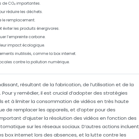
s de CO₂
importantes.
ur réduire les déchets.
ue le remplacement.
t éviter les produits énergivores.
uer l’empreinte carbone.
t leur impact écologique.
pements inutilisés, comme la box internet.
locales contre la pollution numérique.
ssant, résultant de la fabrication, de l’utilisation et de la
our y remédier, il est crucial d’adopter des stratégies
ls et à
limiter la consommation de vidéos en très haute
 que de remplacer les appareils, et d’opter pour des
important d’ajuster la
résolution des vidéos
en fonction des
utomatique sur les réseaux sociaux. D’autres actions incluent
des box internet lors des absences, et la lutte contre les