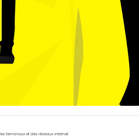
des
terminaux
et des
réseaux internet
.