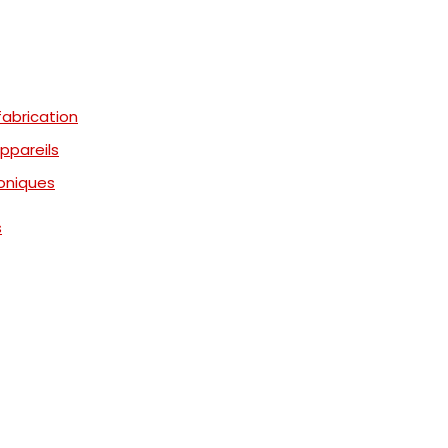
abrication
appareils
oniques
s