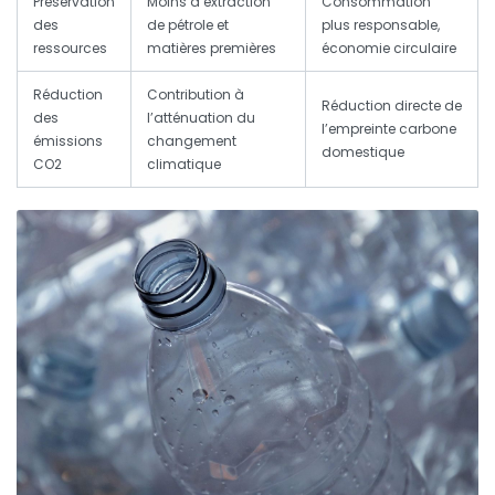
Préservation
Moins d’extraction
Consommation
des
de pétrole et
plus responsable,
ressources
matières premières
économie circulaire
Réduction
Contribution à
Réduction directe de
des
l’atténuation du
l’empreinte carbone
émissions
changement
domestique
CO2
climatique