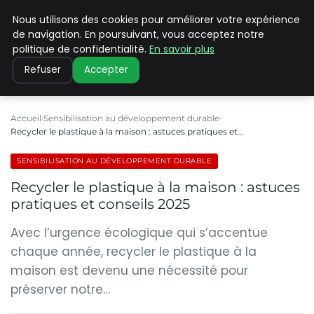
Nous utilisons des cookies pour améliorer votre expérience
CLIMATE C ADVANCED
de navigation. En poursuivant, vous acceptez notre
politique de confidentialité.
En savoir plus
Refuser
Accepter
Accueil
Sensibilisation au développement durable
Recycler le plastique à la maison : astuces pratiques et…
SENSIBILISATION AU DÉVELOPPEMENT DURABLE
Recycler le plastique à la maison : astuces
pratiques et conseils 2025
Avec l’urgence écologique qui s’accentue
chaque année, recycler le plastique à la
maison est devenu une nécessité pour
préserver notre…