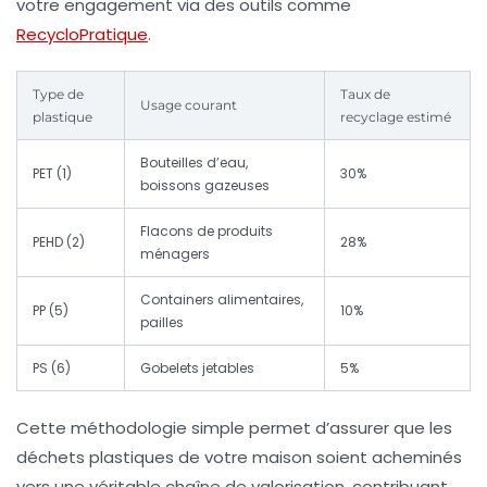
votre engagement via des outils comme
RecycloPratique
.
Type de
Taux de
Usage courant
plastique
recyclage estimé
Bouteilles d’eau,
PET (1)
30%
boissons gazeuses
Flacons de produits
PEHD (2)
28%
ménagers
Containers alimentaires,
PP (5)
10%
pailles
PS (6)
Gobelets jetables
5%
Cette méthodologie simple permet d’assurer que les
déchets plastiques de votre maison soient acheminés
vers une véritable chaîne de valorisation, contribuant