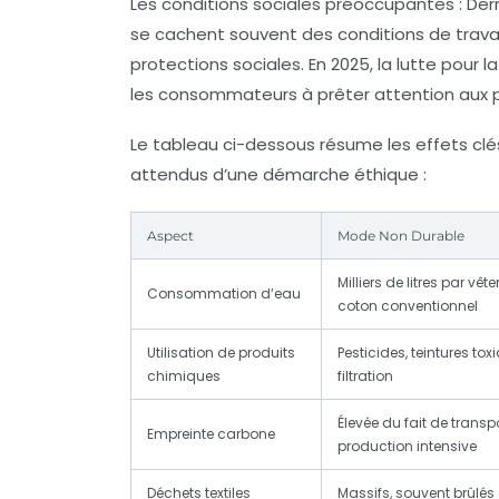
Les conditions sociales préoccupantes
: Der
se cachent souvent des conditions de travai
protections sociales. En 2025, la lutte pour la
les consommateurs à prêter attention aux p
Le tableau ci-dessous résume les effets c
attendus d’une démarche éthique :
Aspect
Mode Non Durable
Milliers de litres par vê
Consommation d’eau
coton conventionnel
Utilisation de produits
Pesticides, teintures to
chimiques
filtration
Élevée du fait de transpo
Empreinte carbone
production intensive
Déchets textiles
Massifs, souvent brûlés