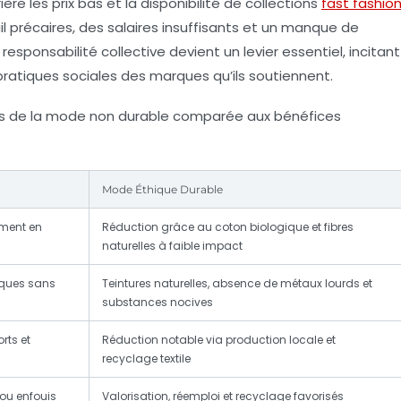
rière les prix bas et la disponibilité de collections
fast fashio
l précaires, des salaires insuffisants et un manque de
 responsabilité collective devient un levier essentiel, incitant
ratiques sociales des marques qu’ils soutiennent.
lés de la mode non durable comparée aux bénéfices
Mode Éthique Durable
tement en
Réduction grâce au coton biologique et fibres
naturelles à faible impact
xiques sans
Teintures naturelles, absence de métaux lourds et
substances nocives
rts et
Réduction notable via production locale et
recyclage textile
 ou enfouis
Valorisation, réemploi et recyclage favorisés