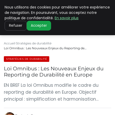
Nous utilisons des cookies pour améliorer votre expérience
CLIMATE C ADVANCED
de navigation. En poursuivant, vous acceptez notre
politique de confidentialité.
En savoir plus
Refuser
Accepter
Accueil
Stratégies de durabilité
Loi Omnibus : Les Nouveaux Enjeux du Reporting de…
STRATÉGIES DE DURABILITÉ
Loi Omnibus : Les Nouveaux Enjeux du
Reporting de Durabilité en Europe
EN BREF La loi Omnibus modifie le cadre du
reporting de durabilité en Europe. Objectif
principal : simplification et harmonisation…