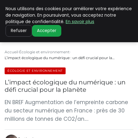
Nous utilisons des cookies pour améliorer votre expérience
CLIMATE C ADVANCED
de navigation. En poursuivant, vous acceptez notre
politique de confidentialité.
En savoir plus
Refuser
Accepter
Accueil
Écologie et environnement
L’impact écologique du numérique : un défi crucial pour la…
ÉCOLOGIE ET ENVIRONNEMENT
L’impact écologique du numérique : un
défi crucial pour la planète
EN BREF Augmentation de l’empreinte carbone
du secteur numérique en France : près de 30
millions de tonnes de CO2/an.…