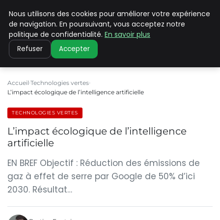
Nous utilisons des cookies pour améliorer votre expérience
CLIMATE C ADVANCED
de navigation. En poursuivant, vous acceptez notre
politique de confidentialité.
En savoir plus
Refuser
Accepter
Accueil
Technologies vertes
L’impact écologique de l’intelligence artificielle
TECHNOLOGIES VERTES
L’impact écologique de l’intelligence
artificielle
EN BREF Objectif : Réduction des émissions de
gaz à effet de serre par Google de 50% d’ici
2030. Résultat…