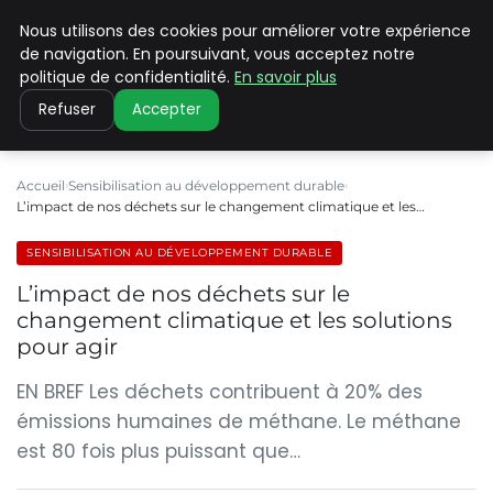
Nous utilisons des cookies pour améliorer votre expérience
CLIMATE C ADVANCED
de navigation. En poursuivant, vous acceptez notre
politique de confidentialité.
En savoir plus
Refuser
Accepter
Accueil
Sensibilisation au développement durable
L’impact de nos déchets sur le changement climatique et les…
SENSIBILISATION AU DÉVELOPPEMENT DURABLE
L’impact de nos déchets sur le
changement climatique et les solutions
pour agir
EN BREF Les déchets contribuent à 20% des
émissions humaines de méthane. Le méthane
est 80 fois plus puissant que…