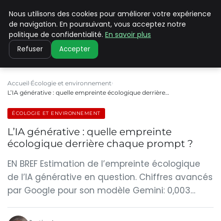
Nous utilisons des cookies pour améliorer votre expérience
CLIMATE C ADVANCED
de navigation. En poursuivant, vous acceptez notre
politique de confidentialité.
En savoir plus
Refuser
Accepter
Accueil
Écologie et environnement
L’IA générative : quelle empreinte écologique derrière…
ÉCOLOGIE ET ENVIRONNEMENT
L’IA générative : quelle empreinte
écologique derrière chaque prompt ?
EN BREF Estimation de l’empreinte écologique
de l’IA générative en question. Chiffres avancés
par Google pour son modèle Gemini: 0,003…