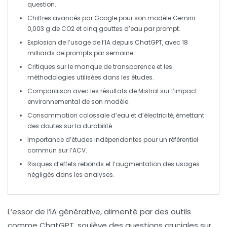
question.
Chiffres avancés par
Google
pour son modèle
Gemini
:
0,003 g de
CO2
et cinq gouttes d’eau par prompt.
Explosion de l’usage de l’IA depuis
ChatGPT
, avec 18
milliards de prompts par semaine.
Critiques sur le manque de
transparence
et les
méthodologies utilisées dans les études.
Comparaison avec les résultats de
Mistral
sur l’impact
environnemental de son modèle.
Consommation colossale d’eau et d’électricité, émettant
des doutes sur la durabilité.
Importance d’études indépendantes pour un référentiel
commun sur l’
ACV
.
Risques d’
effets rebonds
et l’augmentation des usages
négligés dans les analyses.
L’essor de l’
IA générative
, alimenté par des outils
comme
ChatGPT
, soulève des questions cruciales sur