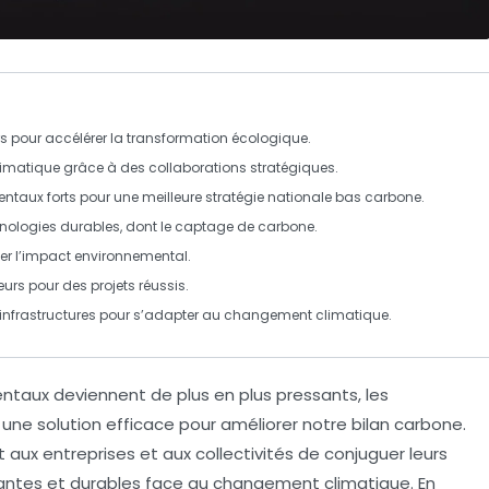
 pour accélérer la transformation écologique.
climatique
grâce à des collaborations stratégiques.
entaux
forts pour une meilleure
stratégie nationale bas carbone
.
nologies durables, dont le
captage de carbone
.
r l’
impact environnemental
.
eurs pour des projets réussis.
’infrastructures pour s’adapter au
changement climatique
.
ntaux deviennent de plus en plus pressants, les
e solution efficace pour améliorer notre
bilan carbone
.
aux entreprises et aux collectivités de conjuguer leurs
vantes et durables face au
changement climatique
. En