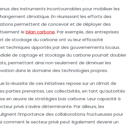
nus des instruments incontournables pour mobiliser les
changement climatique. En réunissant les efforts des
orations permettent de concevoir et de déployer des
ativement le
bilan carbone
. Par exemple, des entreprises
et de stockage du carbone ont vu leur efficacité
 et techniques apportés par des gouvernements locaux.
ndiale de
captage et stockage du carbone
pourrait doubler
ats, permettant ainsi non seulement de diminuer les
novation dans le domaine des
technologies propres
.
que la réussite de ces initiatives repose sur un climat de
tes parties prenantes. Les
collectivités
, en tant qu’autorités
 mise en œuvre de stratégies bas carbone. Leur capacité à
secteur privé s’avère déterminante. Par ailleurs, les
lignent l’importance des collaborations fructueuses pour
ainsi comment le secteur privé peut également devenir un