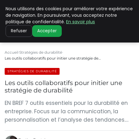
Nous utilisons des cookies pour améliorer votre expérience
CLIMATE C ADVANCED
de navigation. En poursuivant, vous acceptez notre
politique de confidentialité.
En savoir plus
Refuser
Accepter
Accueil
Stratégies de durabilité
Les outils collaboratifs pour initier une stratégie de…
STRATÉGIES DE DURABILITÉ
Les outils collaboratifs pour initier une
stratégie de durabilité
EN BREF 7 outils essentiels pour la durabilité en
entreprise. Focus sur la communication, la
personnalisation et l’analyse des tendances.…