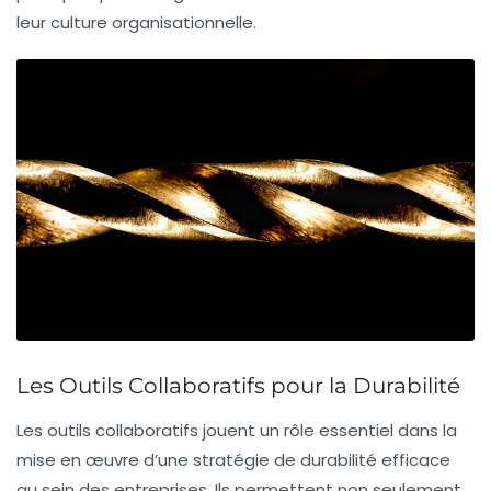
leur
culture organisationnelle
.
Les Outils Collaboratifs pour la Durabilité
Les
outils collaboratifs
jouent un rôle essentiel dans la
mise en œuvre d’une
stratégie de durabilité
efficace
au sein des entreprises. Ils permettent non seulement