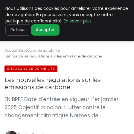
Nous utilisons des cookies pour améliorer votre expérience
CLIMATE C ADVANCED
de navigation. En poursuivant, vous acceptez notre
politique de confidentialité.
En savoir plus
Refuser
Accepter
Accueil
Stratégies de durabilité
Les nouvelles régulations sur les émissions de carbone
STRATÉGIES DE DURABILITÉ
Les nouvelles régulations sur les
émissions de carbone
EN BREF Date d’entrée en vigueur : 1er janvier
2025 Objectif principal : Lutter contre le
changement climatique Normes de…