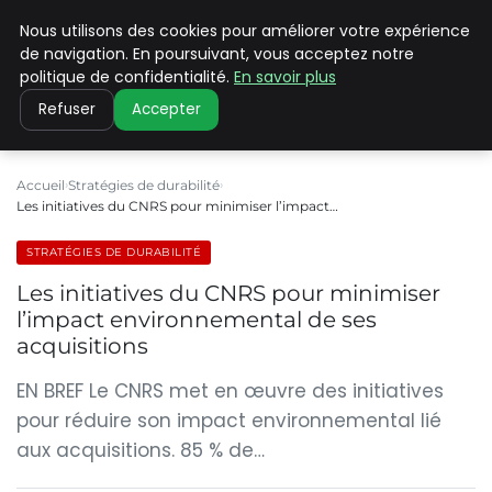
Nous utilisons des cookies pour améliorer votre expérience
CLIMATE C ADVANCED
de navigation. En poursuivant, vous acceptez notre
politique de confidentialité.
En savoir plus
Refuser
Accepter
Accueil
Stratégies de durabilité
Les initiatives du CNRS pour minimiser l’impact…
STRATÉGIES DE DURABILITÉ
Les initiatives du CNRS pour minimiser
l’impact environnemental de ses
acquisitions
EN BREF Le CNRS met en œuvre des initiatives
pour réduire son impact environnemental lié
aux acquisitions. 85 % de…