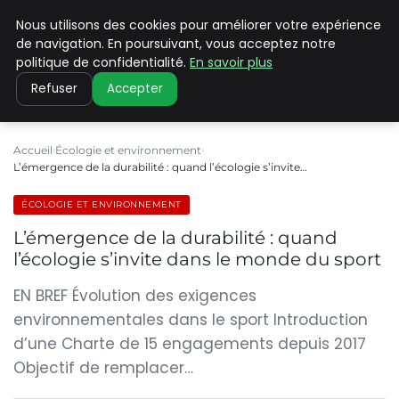
Nous utilisons des cookies pour améliorer votre expérience
CLIMATE C ADVANCED
de navigation. En poursuivant, vous acceptez notre
politique de confidentialité.
En savoir plus
Refuser
Accepter
Accueil
Écologie et environnement
L’émergence de la durabilité : quand l’écologie s’invite…
ÉCOLOGIE ET ENVIRONNEMENT
L’émergence de la durabilité : quand
l’écologie s’invite dans le monde du sport
EN BREF Évolution des exigences
environnementales dans le sport Introduction
d’une Charte de 15 engagements depuis 2017
Objectif de remplacer…