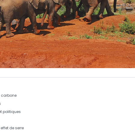
n carbone
s
et
politiques
ffet de serre