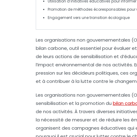
Utilisation d’initiatives
éducatives
pour informer
Promotion de méthodes écoresponsables pour
Engagement vers une
transition écologique
Les
organisations non gouvernementales
(O
bilan carbone
, outil essentiel pour évaluer e
de leurs actions de
sensibilisation
et d’éduca
l’impact environnemental de nos activités. E
pression sur les décideurs politiques, ces 
et à contribuer à la lutte contre le
changeme
Les
organisations non gouvernementales
(O
sensibilisation et la
promotion du
bilan carb
de nos activités. À travers diverses initiativ
la nécessité de mesurer et de réduire les
ém
organisent des campagnes éducatives qui e
pourquoi il est crucial pour lutter contre le
c